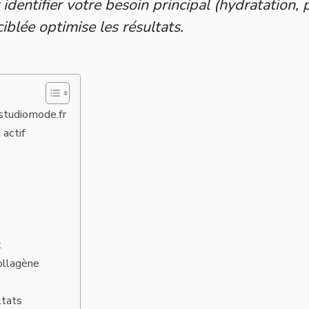
ntifier votre besoin principal (hydratation, pur
blée optimise les résultats.
 studiomode.fr
 actif
t
collagène
ltats